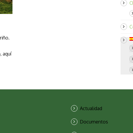
O
C
riño.
, aquí
Actualidad
Documentos