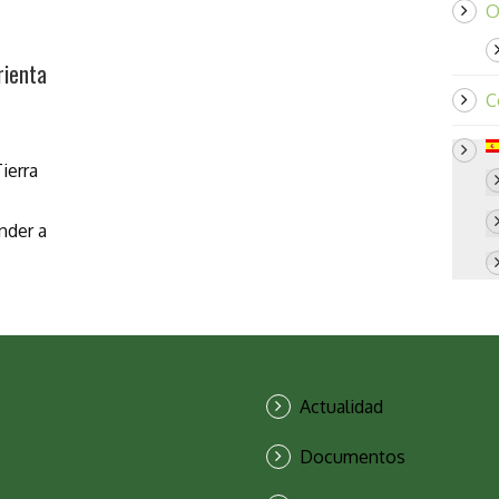
O
rienta
C
ierra
nder a
Actualidad
Documentos