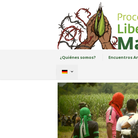
¿Quiénes somos?
Encuentros An