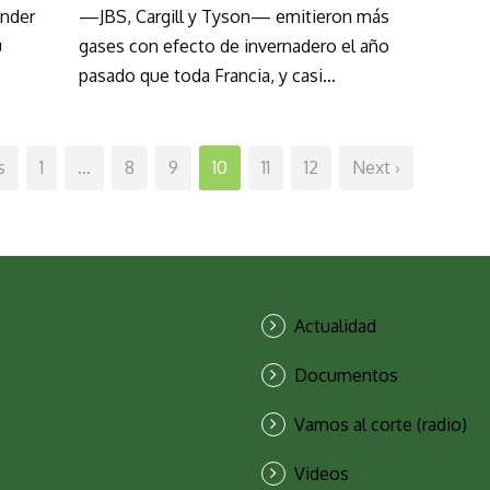
ender
—JBS, Cargill y Tyson— emitieron más
u
gases con efecto de invernadero el año
pasado que toda Francia, y casi...
s
1
…
8
9
10
11
12
Next ›
Actualidad
Documentos
Vamos al corte (radio)
Videos