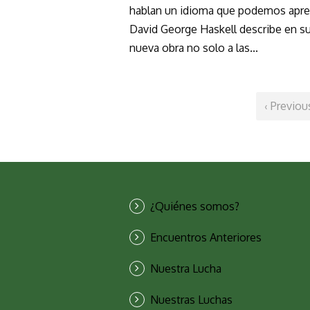
hablan un idioma que podemos apr
David George Haskell describe en s
nueva obra no solo a las...
‹ Previou
¿Quiénes somos?
Encuentros Anteriores
Nuestra Lucha
Nuestras Luchas