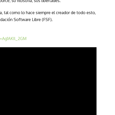
urce, su filosofía, sus libertades.
, tal como lo hace siempre el creador de todo esto,
ndación Software Libre (
FSF
).
v=Ag1AKIl_2GM