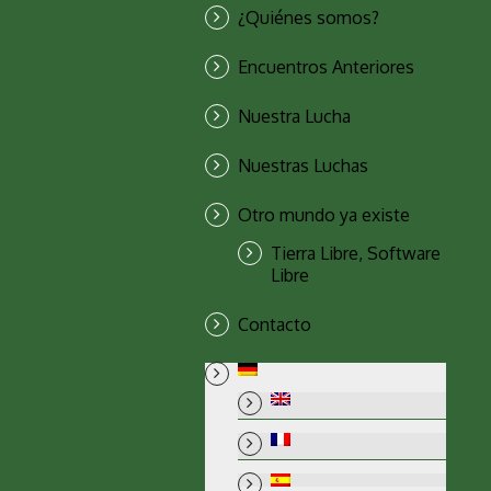
¿Quiénes somos?
Encuentros Anteriores
Nuestra Lucha
Nuestras Luchas
Otro mundo ya existe
Tierra Libre, Software
Libre
Contacto