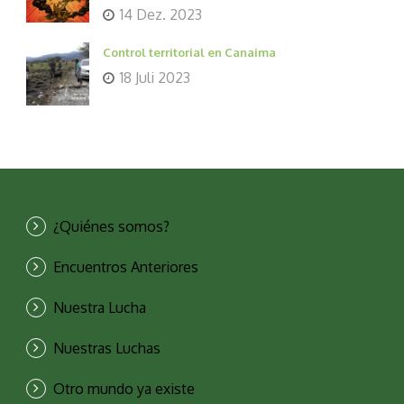
14 Dez. 2023
Control territorial en Canaima
18 Juli 2023
¿Quiénes somos?
Encuentros Anteriores
Nuestra Lucha
Nuestras Luchas
Otro mundo ya existe