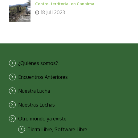
Control territorial en Canaima
18 Juli 2023
¿Quiénes somos?
Encuentros Anteriores
Nuestra Lucha
Nuestras Luchas
Otro mundo ya existe
Tierra Libre, Software Libre