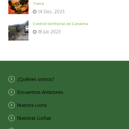
Tierra
14 Dez. 2023
Control territorial en Canaima
18 Juli 2023
¿Quiénes somos?
Encuentros Anteriores
Nuestra Lucha
Nuestras Luchas