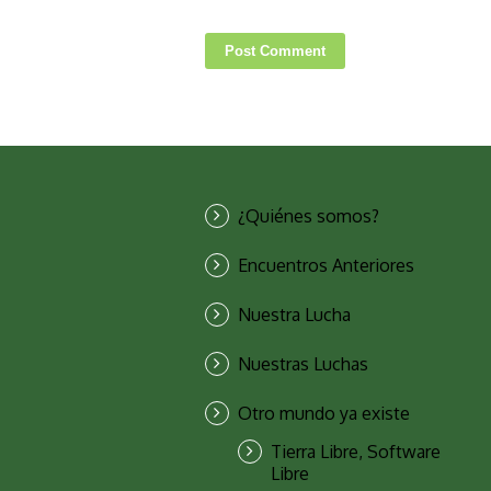
¿Quiénes somos?
Encuentros Anteriores
Nuestra Lucha
Nuestras Luchas
Otro mundo ya existe
Tierra Libre, Software
Libre