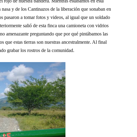
el rojo de nuestra bandera. Mientras estábamos en esta
a
nasa
y de los Cantinazos de la liberación
que sonaban en
tos pasaron a tomar fotos y videos, al igual que un soldado
steriormente salió
de esta finca
una camioneta con vidrios
tono amenazante preguntando que por qué pintábamos las
 que estas tierras son nuestras ancestralmente. Al final
ando grabar
los rostros de
la comunidad.