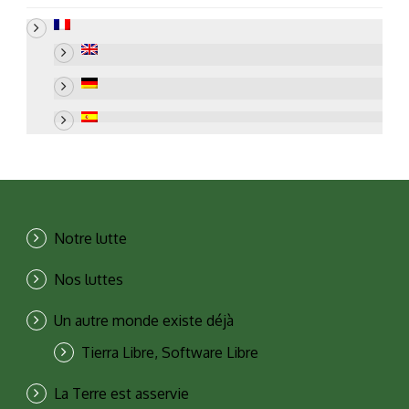
Notre lutte
Nos luttes
Un autre monde existe déjà
Tierra Libre, Software Libre
La Terre est asservie