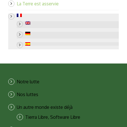
La Terre est asservie
Notre lutte
Nos luttes
Un autre monde existe déjà
Tierra Libre, Software Libre