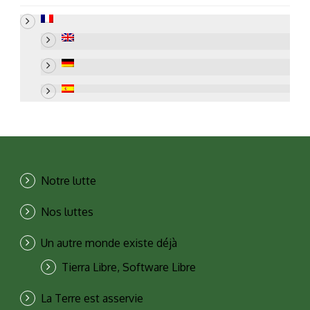
Notre lutte
Nos luttes
Un autre monde existe déjà
Tierra Libre, Software Libre
La Terre est asservie