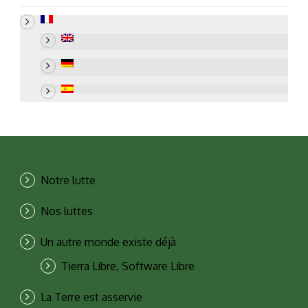
Notre lutte
Nos luttes
Un autre monde existe déjà
Tierra Libre, Software Libre
La Terre est asservie