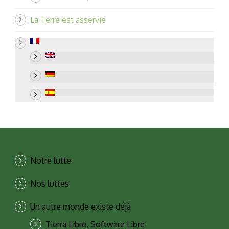
La Terre est asservie
Notre lutte
Nos luttes
Un autre monde existe déjà
Tierra Libre, Software Libre