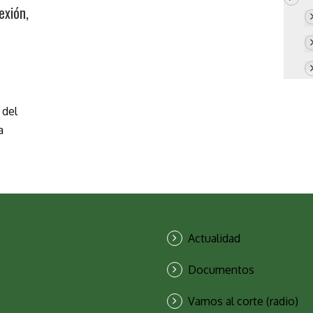
exión,
 del
a
Actualidad
Documentos
Vamos al corte (radio)