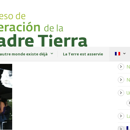
autre monde existe déjà
La Terre est asservie
N
N
U
L