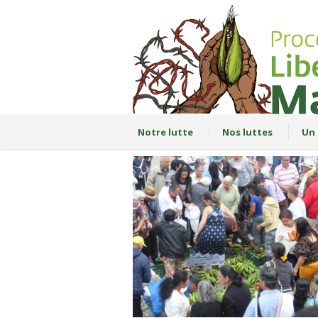
Notre lutte
Nos luttes
Un 