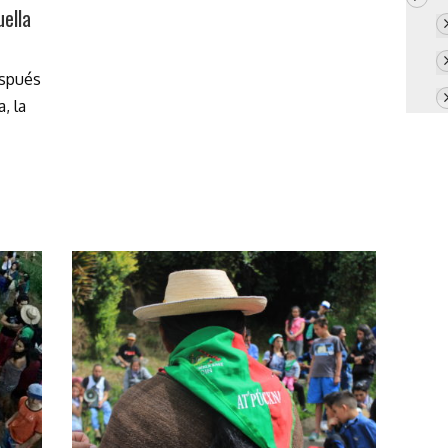
uella
espués
, la