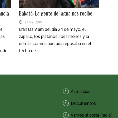
ancia
Bakatá: La gente del agua nos recibe.
27 Mai 2019
ve
Eran las 9 am del día 24 de mayo, el
las
zapallo, los plátanos, los limones y la
demás comida liberada reposaba en el
ando
techo de...
Actualidad
Documentos
Vamos al corte (radio)