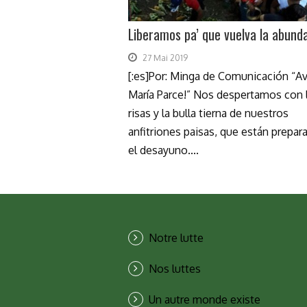
Liberamos pa’ que vuelva la abund
27 Mai 2019
[:es]Por: Minga de Comunicación “A
María Parce!” Nos despertamos con 
risas y la bulla tierna de nuestros
anfitriones paisas, que están prepar
el desayuno....
Notre lutte
Nos luttes
Un autre monde existe