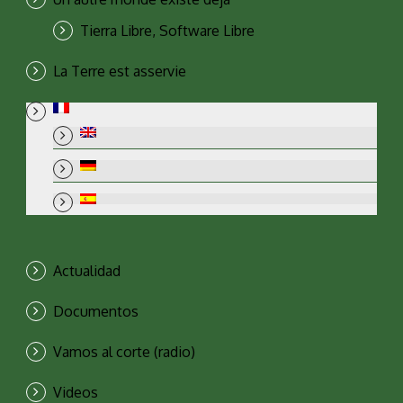
Tierra Libre, Software Libre
La Terre est asservie
Actualidad
Documentos
Vamos al corte (radio)
Videos