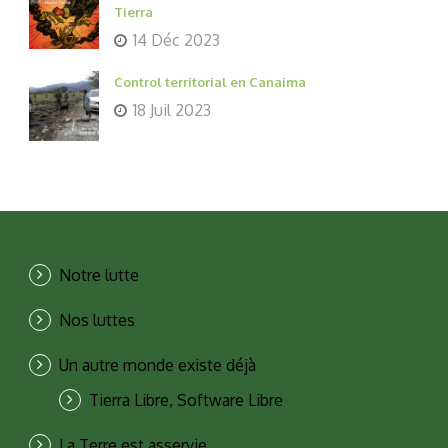
Tierra
14 Déc 2023
Control territorial en Canaima
18 Juil 2023
Notre lutte
Nos luttes
Un autre monde existe déjà
Tierra Libre, Software Libre
La Terre est asservie