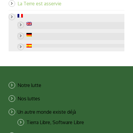
La Terre est asservie
Notre lutte
Nos luttes
Un autre monde existe déjà
Tierra Libre, Software Libre