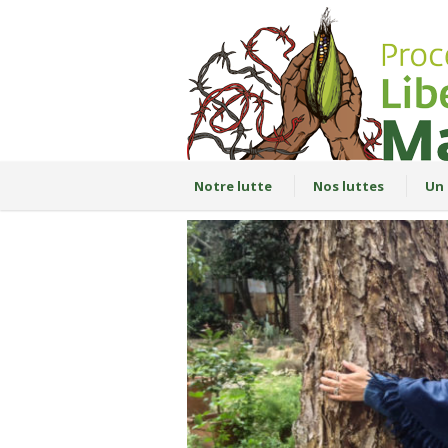
Notre lutte
Nos luttes
Un 