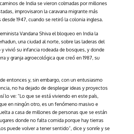
y caminos de India se vieron colmadas por millones
tadas, improvisaron la caravana migrante más
s desde 1947, cuando se retiró la colonia inglesa.
ofeminista Vandana Shiva el bloqueo en India la
rhadun, una ciudad al norte, sobre las laderas del
ó y vivió su infancia rodeada de bosques, y donde
erra y granja agroecológica que creó en 1987, su
de entonces y, sin embargo, con un entusiasmo
ncia, no ha dejado de desplegar ideas y proyectos
í lo ve: “Lo que se está viviendo en este país,
 que en ningún otro, es un fenómeno masivo e
uelta a casa de millones de personas que se están
lugares donde no falta comida porque hay tierras
llos puede volver a tener sentido”, dice y sonríe y se