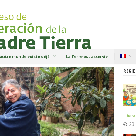
autre monde existe déjà
La Terre est asservie
RECIE
Libera
23