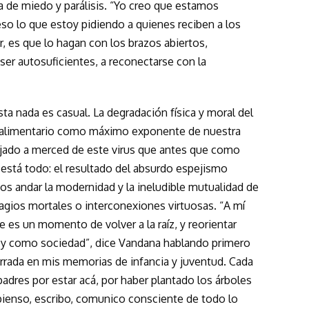
de miedo y parálisis. “Yo creo que estamos
eso lo que estoy pidiendo a quienes reciben a los
r, es que lo hagan con los brazos abiertos,
 ser autosuficientes, a reconectarse con la
ista nada es casual. La degradación física y moral del
 alimentario como máximo exponente de nuestra
ejado a merced de este virus que antes que como
está todo: el resultado del absurdo espejismo
s andar la modernidad y la ineludible mutualidad de
agios mortales o interconexiones virtuosas. “A mí
e es un momento de volver a la raíz, y reorientar
 y como sociedad”, dice Vandana hablando primero
errada en mis memorias de infancia y juventud. Cada
adres por estar acá, por haber plantado los árboles
pienso, escribo, comunico consciente de todo lo