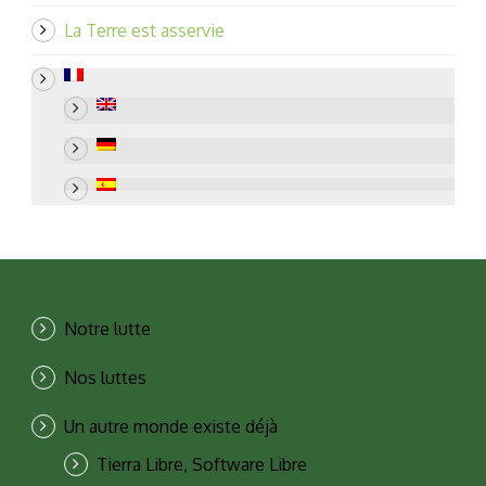
La Terre est asservie
Notre lutte
Nos luttes
Un autre monde existe déjà
Tierra Libre, Software Libre