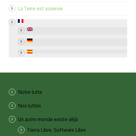
La Terre est asservie
Notre lutte
Nos luttes
Un autre monde existe déjà
Tierra Libre, Software Libre