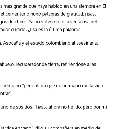
la más grande que haya habido en una siembra en El
l cementerio hubo palabras de gratitud, risas,
gos de chirro. Ya no volveremos a ver la risa del
ador curtido. ¿Ésa es la última palabra?
 Asocaña y el estado colombiano al asesinar al
abuelo, recuperador de tierra, refiriéndose a las
 su hermano “pero ahora que mi hermano dio la vida
ntrar”.
 uno de sus tíos, “hasta ahora no he ido, pero por mi
 la vida en vano”, dijo su compañera en medio del