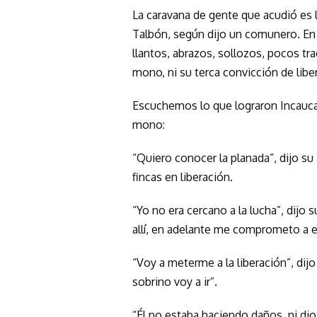
La caravana de gente que acudió es 
Talbón, según dijo un comunero. En e
llantos, abrazos, sollozos, pocos tra
mono, ni su terca convicción de liber
Escuchemos lo que lograron Incauca,
mono:
“Quiero conocer la planada”, dijo su 
fincas en liberación.
“Yo no era cercano a la lucha”, dijo
allí, en adelante me comprometo a e
“Voy a meterme a la liberación”, dijo
sobrino voy a ir”.
“Él no estaba haciendo daños, ni dio