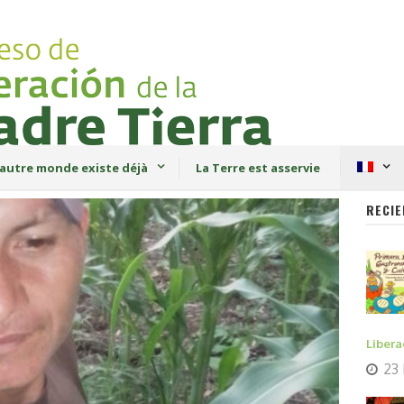
autre monde existe déjà
La Terre est asservie
RECIE
Libera
23