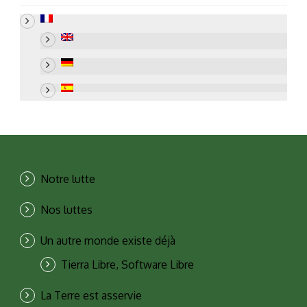
Notre lutte
Nos luttes
Un autre monde existe déjà
Tierra Libre, Software Libre
La Terre est asservie