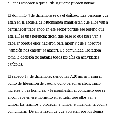
quienes responden que al día siguiente pueden hablar.
El domingo 4 de diciembre se da el d
iálogo. Las personas que
están en la escuela de Muchilanga manifiestan
que ellos van a
permanecer trabajando
en ese sector
porque
ese
terreno que
está allí es una herencia; dicen que pase lo que pase van a
trabajar porque ellos nacieron para morir y que a nosotros
“también nos entran” (a atacar). La comunidad liberadora
toma la decisión de trabajar todos los d
ías en actividades
agr
ícolas.
El sábado 17 de diciembre, siendo las 7:20 am ingresan al
punto de liberaci
ón de Jagüito
ocho personas afros, cinco
mujeres y tres hombres, y le manifiestan al comunero que se
encontraba en ese momento en el lugar que ellos van a
tumbar los ranchos y proceden a tumbar e incendiar la cocina
comunitaria. Dejan la razón de que volver
án
por los demás