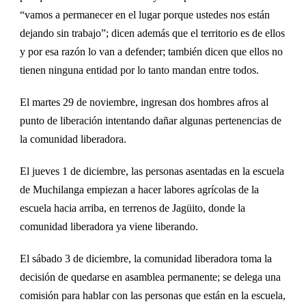
“va
mos
a permanecer en el lugar porque
ustedes
n
os est
á
n
dejando sin trabajo”; dicen adem
ás
que el territorio es de ellos
y por esa razón lo van a defender; también dicen que ellos no
tienen ninguna entidad por lo tanto mandan entre todos.
El martes 29 de noviembre, ingresan dos hombres afros al
punto de liberaci
ón
intentando dañar algunas pertenencias de
la comunidad liberadora.
El jueves 1 de diciembre, las personas asentadas en la escuela
de Muchilanga empiezan a hacer labores agr
ícolas
de la
escuela hacia arriba,
en terrenos de Jag
üito,
donde la
comunidad liberadora ya viene liberando.
El sábado 3 de diciembre, la comunidad liberadora toma la
decisión de quedarse en asamblea permanente; se delega una
comisión para hablar con las personas que est
án en la escuela,