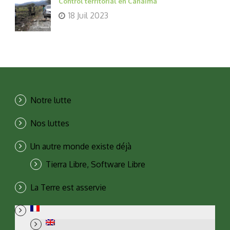
Control territorial en Canaima
18 Juil 2023
Notre lutte
Nos luttes
Un autre monde existe déjà
Tierra Libre, Software Libre
La Terre est asservie