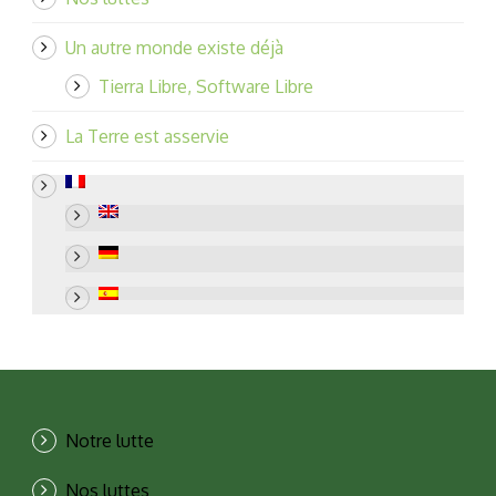
Un autre monde existe déjà
Tierra Libre, Software Libre
La Terre est asservie
Notre lutte
Nos luttes