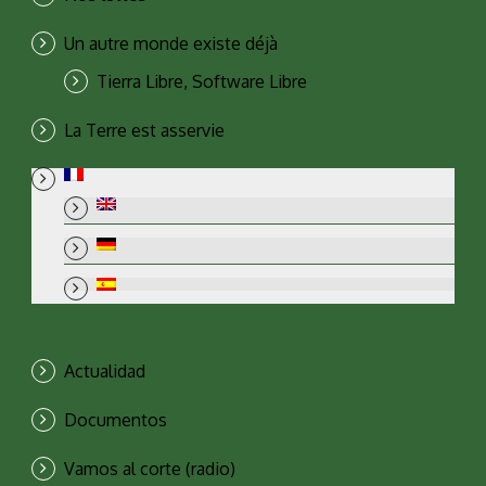
Un autre monde existe déjà
Tierra Libre, Software Libre
La Terre est asservie
Actualidad
Documentos
Vamos al corte (radio)