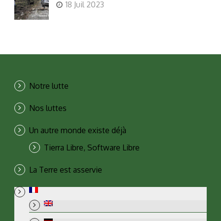
18 Juil 2023
Notre lutte
Nos luttes
Un autre monde existe déjà
Tierra Libre, Software Libre
La Terre est asservie