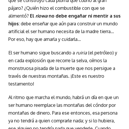
que se construyó cada pluma que cubrió al gran
pájaro? ¿Quién hizo el combustible con que se
alimentó?
El
riowa
no debe engañar ni mentir a sus
hijos
: debe enseñar que aún para construir un mundo
artificial el ser humano necesita de la madre tierra…
Por eso, hay que amarla y cuidarla…
El ser humano sigue buscando a
ruiria
(el petróleo) y
en cada explosión que recorre la selva, oímos la
monstruosa pisada de la muerte que nos persigue a
través de nuestras montañas. ¡Este es nuestro
testamento!
Al ritmo que marcha el mundo, habrá un día en que un
ser humano reemplace las montañas del cóndor por
montañas de dinero. Para ese entonces, esa persona
ya no tendrá a quien comprarle nada; y si lo hubiera,
ese alguien no tendría nada que venderle. Cuando