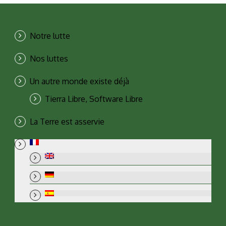
Notre lutte
Nos luttes
Un autre monde existe déjà
Tierra Libre, Software Libre
La Terre est asservie