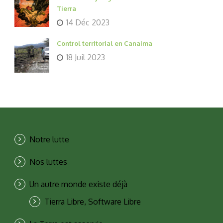
Tierra
14 Déc 2023
Control territorial en Canaima
18 Juil 2023
Notre lutte
Nos luttes
Un autre monde existe déjà
Tierra Libre, Software Libre