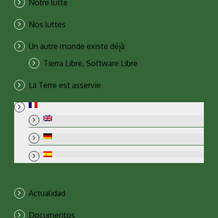
Notre lutte
Nos luttes
Un autre monde existe déjà
Tierra Libre, Software Libre
La Terre est asservie
Actualidad
Documentos