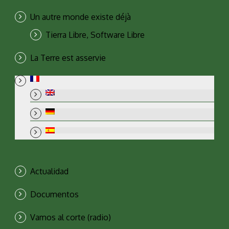
Un autre monde existe déjà
Tierra Libre, Software Libre
La Terre est asservie
Actualidad
Documentos
Vamos al corte (radio)