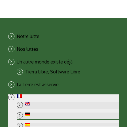
Notre lutte
Nos luttes
Un autre monde existe déjà
Tierra Libre, Software Libre
La Terre est asservie