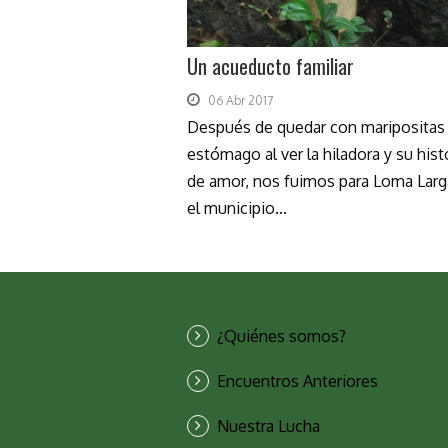
Un acueducto familiar
06 Abr 2017
Después de quedar con maripositas 
estómago al ver la hiladora y su hist
de amor, nos fuimos para Loma Larg
el municipio...
¿Quiénes somos?
Encuentros Anteriores
Nuestra Lucha