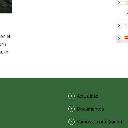
O
C
en el
oria
a, en
Actualidad
Documentos
Vamos al corte (radio)