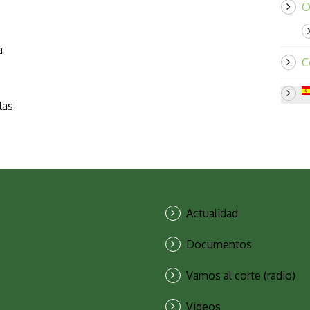
O
a
C
las
Actualidad
Documentos
Vamos al corte (radio)
Videos