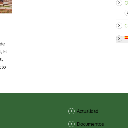
O
C
 de
, El
s,
cto
Actualidad
Documentos