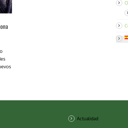
O
iona
C
bo
des
nuevos
Actualidad