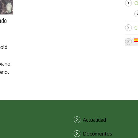
O
ado
C
old
biano
rio.
Actualidad
Documentos