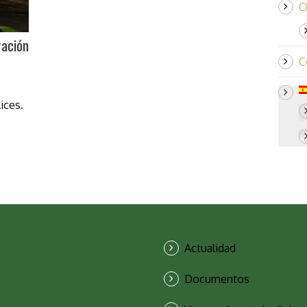
O
ración
C
ices.
Actualidad
Documentos