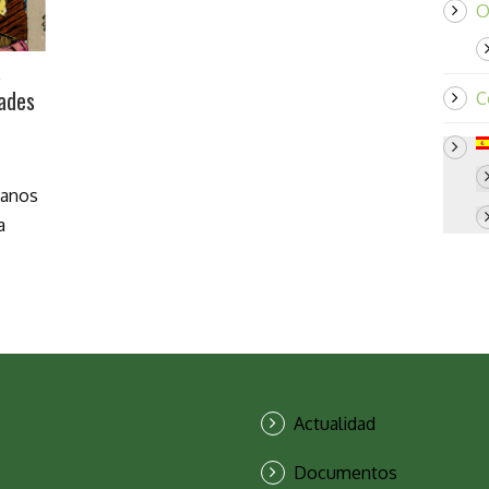
O
s
ades
C
manos
a
Actualidad
Documentos