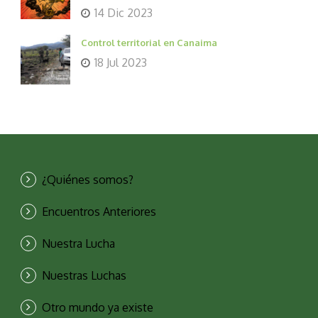
14 Dic 2023
Control territorial en Canaima
18 Jul 2023
¿Quiénes somos?
Encuentros Anteriores
Nuestra Lucha
Nuestras Luchas
Otro mundo ya existe