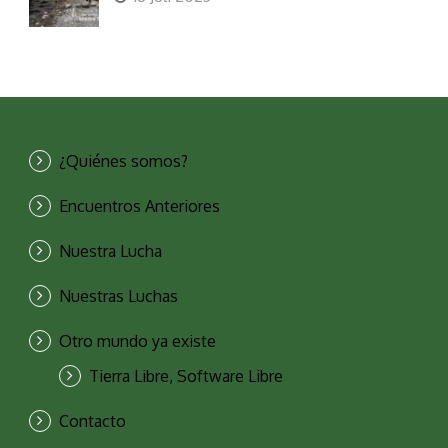
¿Quiénes somos?
Encuentros Anteriores
Nuestra Lucha
Nuestras Luchas
Otro mundo ya existe
Tierra Libre, Software Libre
Contacto