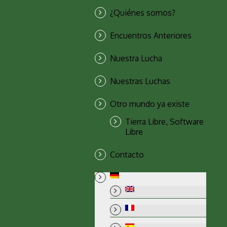
¿Quiénes somos?
Encuentros Anteriores
Nuestra Lucha
Nuestras Luchas
Otro mundo ya existe
Tierra Libre, Software
Libre
Contacto