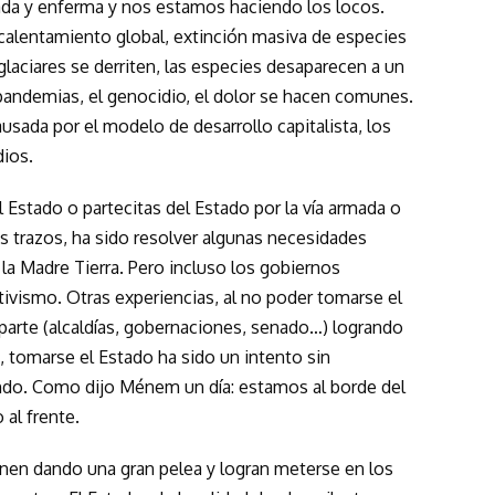
zada y enferma y nos estamos haciendo los locos.
 calentamiento global, extinción masiva de especies
 glaciares se derriten, las especies desaparecen a un
 pandemias, el genocidio, el dolor se hacen comunes.
sada por el modelo de desarrollo capitalista, los
ios.
 Estado o partecitas del Estado por la vía armada o
ndes trazos, ha sido resolver algunas necesidades
la Madre Tierra. Pero incluso los gobiernos
tivismo. Otras experiencias, al no poder tomarse el
arte (alcaldías, gobernaciones, senado…) logrando
, tomarse el Estado ha sido un intento sin
ondo. Como dijo Ménem un día: estamos al borde del
al frente.
nen dando una gran pelea y logran meterse en los