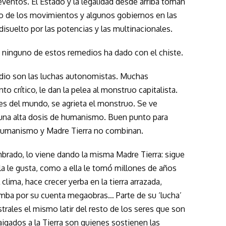
ventos. El Estado y la legalidad desde arriba toman
rzo de los movimientos y algunos gobiernos en las
suelto por las potencias y las multinacionales.
 ninguno de estos remedios ha dado con el chiste.
dio son las luchas autonomistas. Muchas
o crítico, le dan la pelea al monstruo capitalista.
s del mundo, se agrieta el monstruo. Se ve
 una alta dosis de humanismo. Buen punto para
humanismo y Madre Tierra no combinan.
ombrado, lo viene dando la misma Madre Tierra: sigue
la le gusta, como a ella le tomó millones de años
l clima, hace crecer yerba en la tierra arrazada,
rumba por su cuenta megaobras… Parte de su ‘lucha’
strales el mismo latir del resto de los seres que son
igados a la Tierra son quienes sostienen las