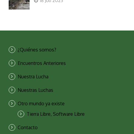
18 Juli 2023
¿Quiénes somos?
Encuentros Anteriores
Nuestra Lucha
Nuestras Luchas
Otro mundo ya existe
Tierra Libre, Software Libre
Contacto