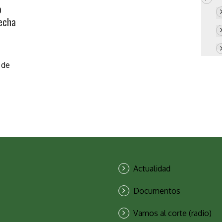
o
secha
 de
Actualidad
Documentos
Vamos al corte (radio)