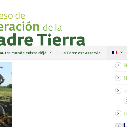
autre monde existe déjà
La Terre est asservie
N
N
U
L