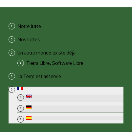
Notre lutte
Nos luttes
Un autre monde existe déjà
Tierra Libre, Software Libre
La Terre est asservie