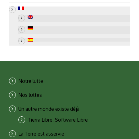
Notre lutte
Nos luttes
Un autre monde existe déjà
Tierra Libre, Software Libre
La Terre est asservie