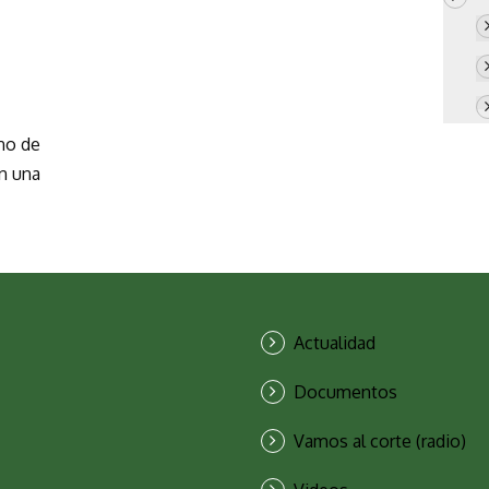
no de
n una
Actualidad
Documentos
Vamos al corte (radio)