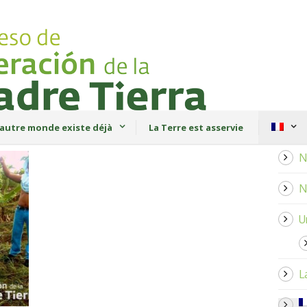
autre monde existe déjà
La Terre est asservie
N
N
U
L