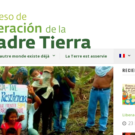
autre monde existe déjà
La Terre est asservie
RECIE
Libera
23