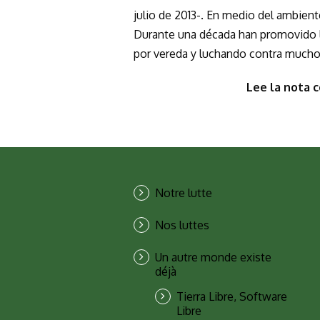
julio de 2013-. En medio del ambiente
Durante una década han promovido l
por vereda y luchando contra muchos
Lee la nota 
Notre lutte
Nos luttes
Un autre monde existe
déjà
Tierra Libre, Software
Libre