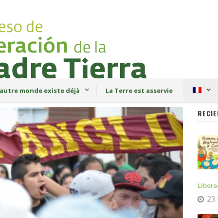
autre monde existe déjà
La Terre est asservie
RECIE
Libera
23